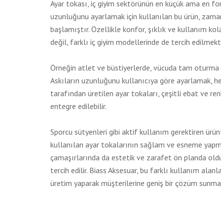
Ayar tokası, iç giyim sektörünün en küçük ama en fon
uzunluğunu ayarlamak için kullanılan bu ürün, zaman
başlamıştır. Özellikle konfor, şıklık ve kullanım ko
değil, farklı iç giyim modellerinde de tercih edilmekt
Örneğin atlet ve büstiyerlerde, vücuda tam oturma i
Askıların uzunluğunu kullanıcıya göre ayarlamak, h
tarafından üretilen ayar tokaları, çeşitli ebat ve re
entegre edilebilir.
Sporcu sütyenleri gibi aktif kullanım gerektiren ürün
kullanılan ayar tokalarının sağlam ve esneme yapma
çamaşırlarında da estetik ve zarafet ön planda old
tercih edilir. Biass Aksesuar, bu farklı kullanım al
üretim yaparak müşterilerine geniş bir çözüm sunma