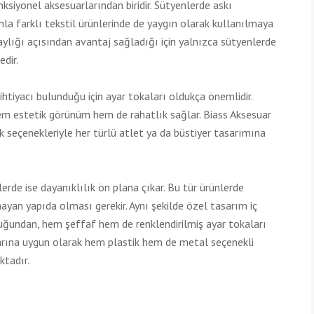
ksiyonel aksesuarlarından biridir. Sütyenlerde askı
la farklı tekstil ürünlerinde de yaygın olarak kullanılmaya
laylığı açısından avantaj sağladığı için yalnızca sütyenlerde
edir.
htiyacı bulunduğu için ayar tokaları oldukça önemlidir.
em estetik görünüm hem de rahatlık sağlar. Biass Aksesuar
nk seçenekleriyle her türlü atlet ya da büstiyer tasarımına
lerde ise dayanıklılık ön plana çıkar. Bu tür ürünlerde
yan yapıda olması gerekir. Aynı şekilde özel tasarım iç
uğundan, hem şeffaf hem de renklendirilmiş ayar tokaları
anlarına uygun olarak hem plastik hem de metal seçenekli
ktadır.