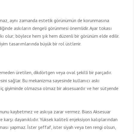
kalmaz, aynı zamanda estetik görünümün de korunmasına
diğinde askıların dengeli görünmesi önemlidir. Ayar tokası
kı olur; böylece hem şık hem düzenli bir görünüm elde edilir.
im tasarımlarında büyük bir rol üstlenir.
meden üretilen, dikdörtgen veya oval şekilli bir parçadır.
mesini sağlar. Bu mekanizma sayesinde kullanıcı askı
ın iç giyiminde olmazsa olmaz bir aksesuardır ve her sütyende
ormunu kaybetmez ve askıya zarar vermez. Biass Aksesuar
 karşı dayanıklıdır. Yüksek kaliteli enjeksiyon kalıplarından
sı yapmaz. İster şeffaf, ister siyah veya ten rengi olsun,