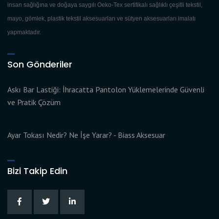
insan sağlığına ve doğaya saygılı Oeko-Tex sertifikalı sağlıklı çeşitli tekstil,
mayo, gömlek, plastik tekstil aksesuarları ve sütyen aksesuarları imalatı
yapmaktadır.
Son Gönderiler
Askı Bar Lastiği: İhracatta Pantolon Yüklemelerinde Güvenli
ve Pratik Çözüm
Ayar Tokası Nedir? Ne İşe Yarar? - Biass Aksesuar
Bizi Takip Edin