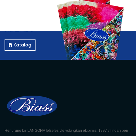
Katalog
Kataloğumuzu görüntülemek için E-Katalog butonuna
tıklayabilirsiniz.
Katalog
Her ürüne bir LANGONA felsefesiyle yola çıkan ekibimiz, 1997 yılından beri