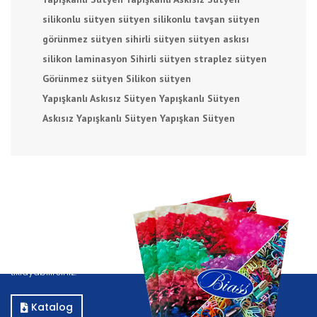
silikonlu sütyen
sütyen silikonlu
tavşan sütyen
görünmez sütyen
sihirli sütyen
sütyen askısı
silikon laminasyon
Sihirli sütyen
straplez sütyen
Görünmez sütyen
Silikon sütyen
Yapışkanlı Askısız Sütyen
Yapışkanlı Sütyen
Askısız Yapışkanlı Sütyen
Yapışkan Sütyen
Katalog
Kataloğumuzu görüntülemek için E-Katalog butonuna
tıklayabilirsiniz.
Katalog