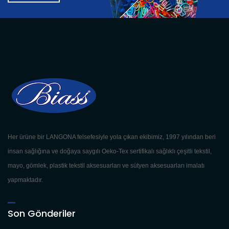
Her ürüne bir LANGONA felsefesiyle yola çıkan ekibimiz, 1997 yılından beri
insan sağlığına ve doğaya saygılı Oeko-Tex sertifikalı sağlıklı çeşitli tekstil,
mayo, gömlek, plastik tekstil aksesuarları ve sütyen aksesuarları imalatı
yapmaktadır.
Son Gönderiler