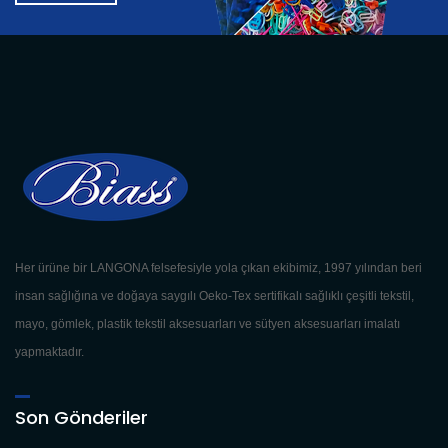
Her ürüne bir LANGONA felsefesiyle yola çıkan ekibimiz, 1997 yılından beri
insan sağlığına ve doğaya saygılı Oeko-Tex sertifikalı sağlıklı çeşitli tekstil,
mayo, gömlek, plastik tekstil aksesuarları ve sütyen aksesuarları imalatı
yapmaktadır.
Son Gönderiler