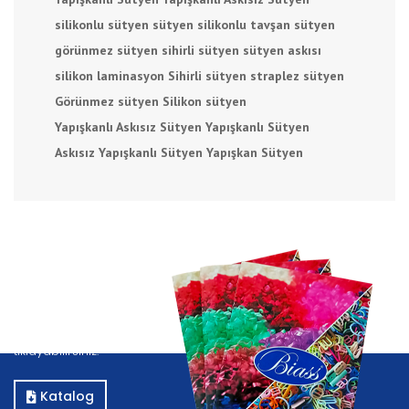
silikonlu sütyen
sütyen silikonlu
tavşan sütyen
görünmez sütyen
sihirli sütyen
sütyen askısı
silikon laminasyon
Sihirli sütyen
straplez sütyen
Görünmez sütyen
Silikon sütyen
Yapışkanlı Askısız Sütyen
Yapışkanlı Sütyen
Askısız Yapışkanlı Sütyen
Yapışkan Sütyen
Katalog
Kataloğumuzu görüntülemek için E-Katalog butonuna
tıklayabilirsiniz.
Katalog