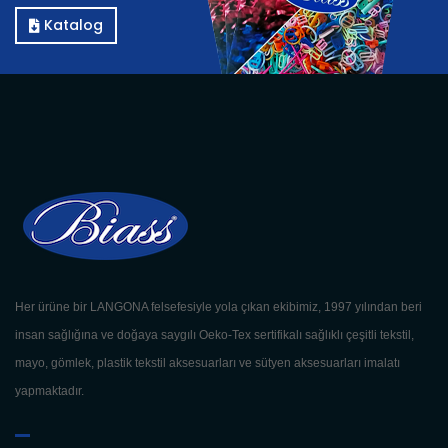
Katalog
Her ürüne bir LANGONA felsefesiyle yola çıkan ekibimiz, 1997 yılından beri
insan sağlığına ve doğaya saygılı Oeko-Tex sertifikalı sağlıklı çeşitli tekstil,
mayo, gömlek, plastik tekstil aksesuarları ve sütyen aksesuarları imalatı
yapmaktadır.