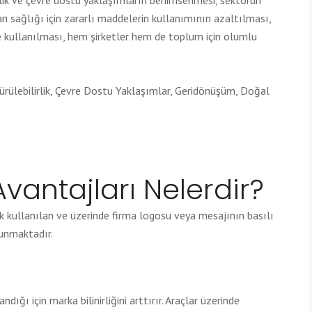
irlik ve çevre dostu yaklaşımların benimsenmesi, sektörün
n sağlığı için zararlı maddelerin kullanımının azaltılması,
de kullanılması, hem şirketler hem de toplum için olumlu
dürülebilirlik, Çevre Dostu Yaklaşımlar, Geridönüşüm, Doğal
 Avantajları Nelerdir?
ak kullanılan ve üzerinde firma logosu veya mesajının basılı
lunmaktadır.
dığı için marka bilinirliğini arttırır. Araçlar üzerinde