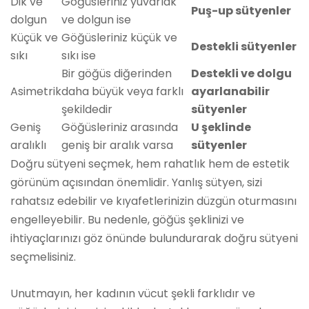
Dik ve
Göğüsleriniz yuvarlak
Puş-up sütyenler
dolgun
ve dolgun ise
Küçük ve
Göğüsleriniz küçük ve
Destekli sütyenler
sıkı
sıkı ise
Bir göğüs diğerinden
Destekli ve dolgu
Asimetrik
daha büyük veya farklı
ayarlanabilir
şekildedir
sütyenler
Geniş
Göğüsleriniz arasında
U şeklinde
aralıklı
geniş bir aralık varsa
sütyenler
Doğru sütyeni seçmek, hem rahatlık hem de estetik
görünüm açısından önemlidir. Yanlış sütyen, sizi
rahatsız edebilir ve kıyafetlerinizin düzgün oturmasını
engelleyebilir. Bu nedenle, göğüs şeklinizi ve
ihtiyaçlarınızı göz önünde bulundurarak doğru sütyeni
seçmelisiniz.
Unutmayın, her kadının vücut şekli farklıdır ve