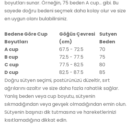
boyutları sunar. Örneğin, 75 beden A cup... gibi. Bu
sayede doğru bedeni seçmek daha kolay olur ve size
en uygun olanı bulabilirsiniz.
Bedene Göre Cup
Göğüs Çevresi
Sutyen
Boyutları
(cm)
Beden
A cup
67.5 - 72.5
70
B cup
72.5 - 77.5
75
C cup
77.5 - 82.5
80
D cup
82.5 - 87.5
85
Doğru sütyen seçimi, postürünüzü düzeltir, sırt
ağrılarını azaltır ve size daha fazla rahatlık sağlar.
Yanlış beden veya cup boyutu, sütyenin
sıkmadığından veya gevşek olmadığından emin olun.
Sütyenin başınızı dik tutmasına ve hareketlerinizi
kısıtlamadığına dikkat edin.