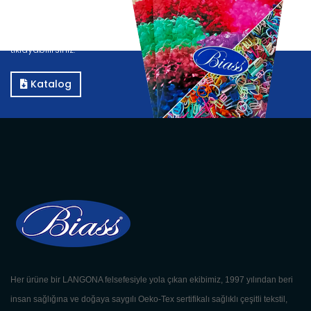
Katalog
Kataloğumuzu görüntülemek için E-Katalog butonuna
tıklayabilirsiniz.
Katalog
Her ürüne bir LANGONA felsefesiyle yola çıkan ekibimiz, 1997 yılından beri
insan sağlığına ve doğaya saygılı Oeko-Tex sertifikalı sağlıklı çeşitli tekstil,