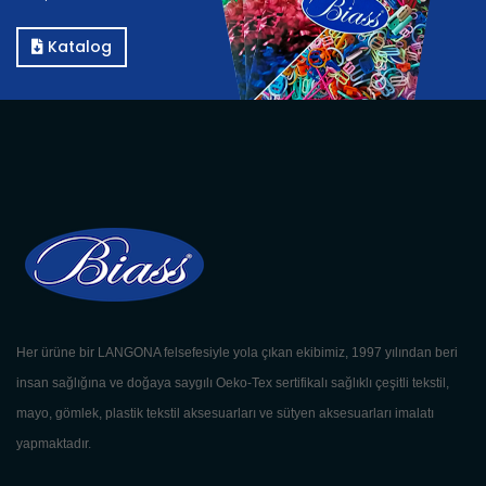
Katalog
Her ürüne bir LANGONA felsefesiyle yola çıkan ekibimiz, 1997 yılından beri
insan sağlığına ve doğaya saygılı Oeko-Tex sertifikalı sağlıklı çeşitli tekstil,
mayo, gömlek, plastik tekstil aksesuarları ve sütyen aksesuarları imalatı
yapmaktadır.