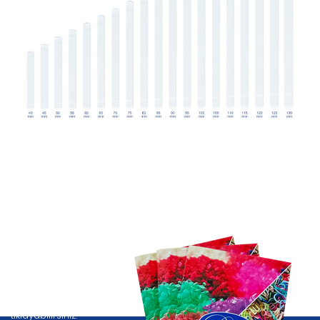
Katalog
Kataloğumuzu görüntülemek için E-Katalog butonuna
tıklayabilirsiniz.