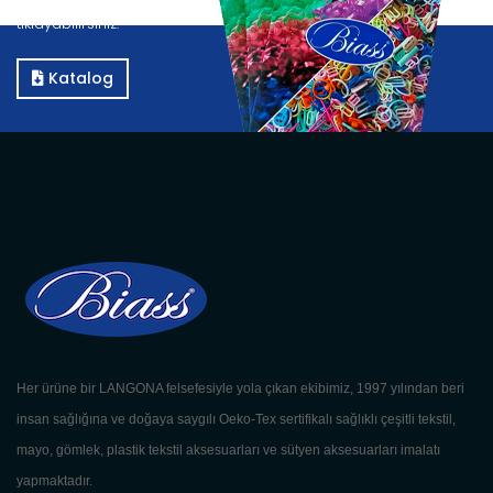
tıklayabilirsiniz.
Katalog
Her ürüne bir LANGONA felsefesiyle yola çıkan ekibimiz, 1997 yılından beri
insan sağlığına ve doğaya saygılı Oeko-Tex sertifikalı sağlıklı çeşitli tekstil,
mayo, gömlek, plastik tekstil aksesuarları ve sütyen aksesuarları imalatı
yapmaktadır.