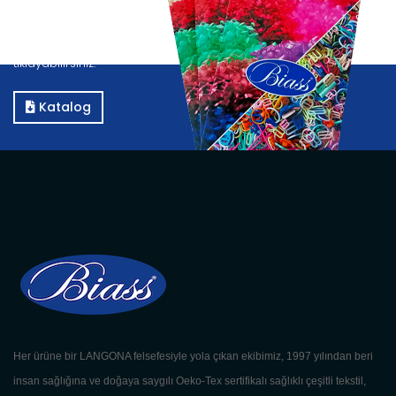
Katalog
Kataloğumuzu görüntülemek için E-Katalog butonuna
tıklayabilirsiniz.
Katalog
Her ürüne bir LANGONA felsefesiyle yola çıkan ekibimiz, 1997 yılından beri
insan sağlığına ve doğaya saygılı Oeko-Tex sertifikalı sağlıklı çeşitli tekstil,