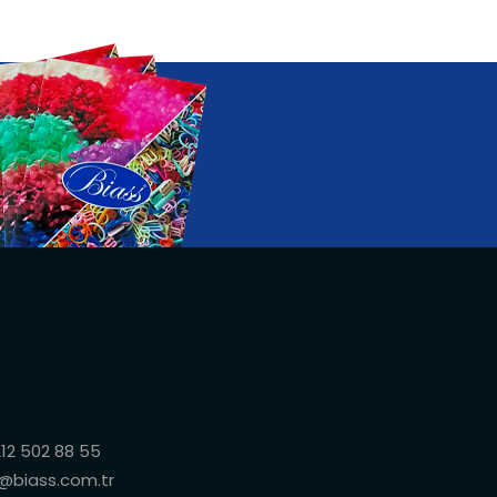
212 502 88 55
o@biass.com.tr