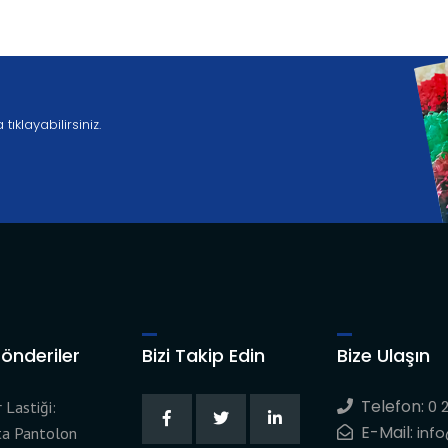
klayabilirsiniz.
önderiler
Bizi Takip Edin
Bize Ulaşın
Telefon:
0 
 Lastiği:
E-Mail:
inf
ta Pantolon