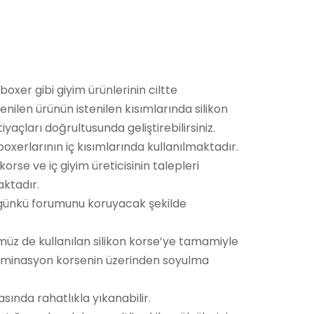
oxer gibi giyim ürünlerinin ciltte
nilen ürünün istenilen kısımlarında silikon
yaçları doğrultusunda geliştirebilirsiniz.
boxerlarının iç kısımlarında kullanılmaktadır.
rse ve iç giyim üreticisinin talepleri
aktadır.
 günkü forumunu koruyacak şekilde
üz de kullanılan silikon korse’ye tamamiyle
n laminasyon korsenin üzerinden soyulma
nda rahatlıkla yıkanabilir.